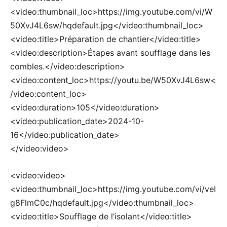
<video:thumbnail_loc>https://img.youtube.com/vi/W
50XvJ4L6sw/hqdefault.jpg</video:thumbnail_loc>
<video:title>Préparation de chantier</video:title>
<video:description>Étapes avant soufflage dans les
combles.</video:description>
<video:content_loc>https://youtu.be/W50XvJ4L6sw<
/video:content_loc>
<video:duration>105</video:duration>
<video:publication_date>2024-10-
16</video:publication_date>
</video:video>
<video:video>
<video:thumbnail_loc>https://img.youtube.com/vi/veI
g8FlmC0c/hqdefault.jpg</video:thumbnail_loc>
<video:title>Soufflage de l’isolant</video:title>