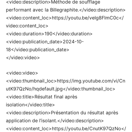
<video:description>Méthode de soufflage
performant avec la Billegraphite.</video:description>
<video:content_loc>https://youtu.be/veIg8FlmC0c</
video:content_loc>
<video:duration>190</video:duration>
<video:publication_date>2024-10-
18</video:publication_date>
</video:video>
<video:video>
<video:thumbnail_loc>https://img.youtube.com/vi/Cn
utK97QzNo/hqdefault.jpg</video:thumbnail_loc>
<video:title>Résultat final après
isolation</video:title>
<video:description>Présentation du résultat après
application de l’isolant.</video:description>
<video:content_loc>https://youtu.be/CnutK97QzNo</