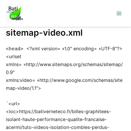
Aller
au
contenu
sitemap-video.xml
<?xml version= »1.0″ encoding= »UTF-8″?>
<head>
<urlset
xmlns= »http://www.sitemaps.org/schemas/sitemap/
0.9″
xmlns:video= »http://www.google.com/schemas/site
map-video/1.1″>
´<url>
<loc>https://bativerneteco.fr/billes-graphitees-
isolant-haute-performance-qualite-francaise-
acermi/tuto-videos-isolation-combles-perdus-