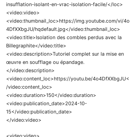
insufflation-isolant-en-vrac-isolation-facile/</loc>
<video:video>
<video:thumbnail_loc>https://img.youtube.com/vi/4o
4DfXXbgJU/hqdefault.jpg</video:thumbnail_loc>
<video:title>Isolation des combles perdus avec la
Billegraphite</video:title>
<video:description>Tutoriel complet sur la mise en
œuvre en soufflage ou épandage.
</video:description>
<video:content_loc>https://youtu.be/4o4DfXXbgJU<
/video:content_loc>
<video:duration>150</video:duration>
<video:publication_date>2024-10-
15</video:publication_date>
</video:video>
<video:video>