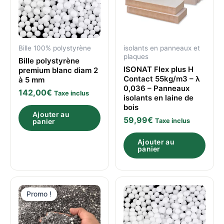
Bille 100% polystyrène
isolants en panneaux et
plaques
Bille polystyrène
ISONAT Flex plus H
premium blanc diam 2
Contact 55kg/m3 – λ
à 5 mm
0,036 – Panneaux
142,00
€
Taxe inclus
isolants en laine de
bois
Ajouter au
59,99
€
panier
Taxe inclus
Ajouter au
panier
Le
Le
prix
prix
Promo !
Promo !
initial
actuel
était :
est :
125,00€.
99,00€.