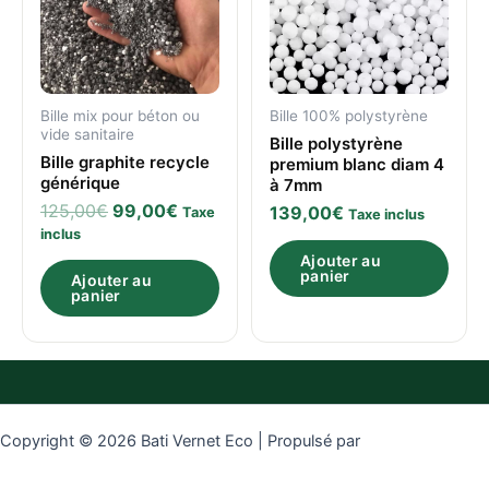
Bille mix pour béton ou
Bille 100% polystyrène
vide sanitaire
Bille polystyrène
Bille graphite recycle
premium blanc diam 4
générique
à 7mm
125,00
€
99,00
€
139,00
€
Taxe
Taxe inclus
inclus
Ajouter au
panier
Ajouter au
panier
Copyright © 2026 Bati Vernet Eco | Propulsé par
Thème WordPress
Astra