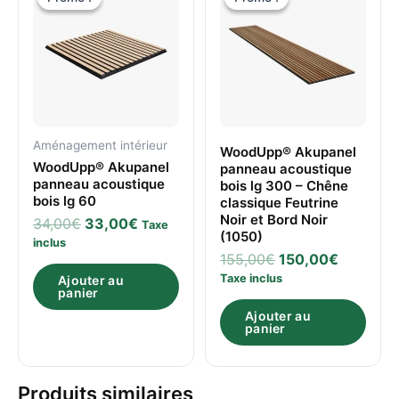
initial
actuel
initial
actuel
était :
est :
était :
est :
34,00€.
33,00€.
155,00€.
150,00€
Aménagement intérieur
WoodUpp® Akupanel
WoodUpp® Akupanel
panneau acoustique
panneau acoustique
bois lg 300 – Chêne
bois lg 60
classique Feutrine
Noir et Bord Noir
34,00
€
33,00
€
Taxe
(1050)
inclus
155,00
€
150,00
€
Taxe inclus
Ajouter au
panier
Ajouter au
panier
Produits similaires