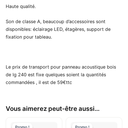
Haute qualité.
Son de classe A, beaucoup d’accessoires sont
disponibles: éclairage LED, étagères, support de
fixation pour tableau.
Le prix de transport pour panneau acoustique bois
de lg 240 est fixe quelques soient la quantités
commandées , il est de 59€ttc
Vous aimerez peut-être aussi…
Le
Le
Le
Le
prix
prix
prix
prix
Promo !
Promo !
Promo !
Promo !