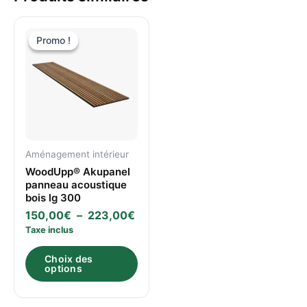
Plage
Ce
de
Promo !
Promo !
produit
prix :
a
150,00€
à
plusieurs
223,00€
variations.
Les
options
peuvent
Aménagement intérieur
WoodUpp® Akupanel
être
panneau acoustique
choisies
bois lg 300
sur
150,00
€
–
223,00
€
la
Taxe inclus
page
Choix des
du
options
produit