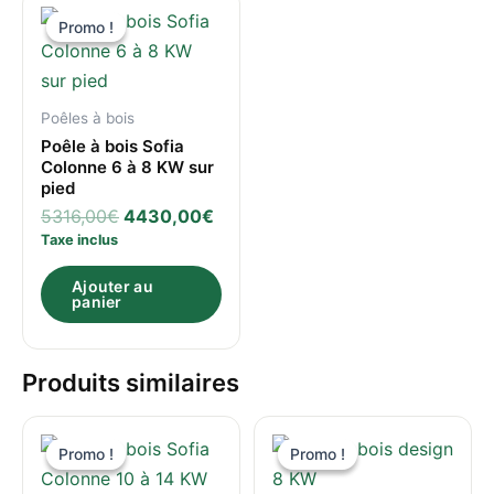
prix
prix
Promo !
Promo !
initial
actuel
était :
est :
5316,00€.
4430,00€.
Poêles à bois
Poêle à bois Sofia
Colonne 6 à 8 KW sur
pied
5316,00
€
4430,00
€
Taxe inclus
Ajouter au
panier
Produits similaires
Le
Le
Le
Le
prix
prix
prix
prix
Promo !
Promo !
Promo !
Promo !
initial
actuel
initial
actue
était :
est :
était :
est :