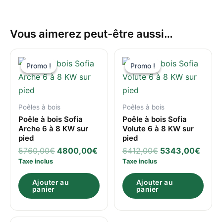
Vous aimerez peut-être aussi…
Le
Le
Le
Le
prix
prix
prix
prix
Promo !
Promo !
Promo !
Promo !
initial
actuel
initial
actue
était :
est :
était :
est :
5760,00€.
4800,00€.
6412,00€.
5343
Poêles à bois
Poêles à bois
Poêle à bois Sofia
Poêle à bois Sofia
Arche 6 à 8 KW sur
Volute 6 à 8 KW sur
pied
pied
5760,00
€
4800,00
€
6412,00
€
5343,00
€
Taxe inclus
Taxe inclus
Ajouter au
Ajouter au
panier
panier
Le
Le