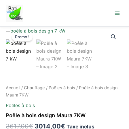
Aller
au
contenu
quantité
Le
Le
de
Promo !
Poêle
prix
prix
à
initial
actuel
bois
design
était :
est :
Maura
7KW
3617,00€.
3014,00€.
Accueil
/
Chauffage
/
Poêles à bois
/ Poêle à bois design
Maura 7KW
Poêles à bois
Poêle à bois design Maura 7KW
3617,00
€
3014,00
€
Taxe inclus