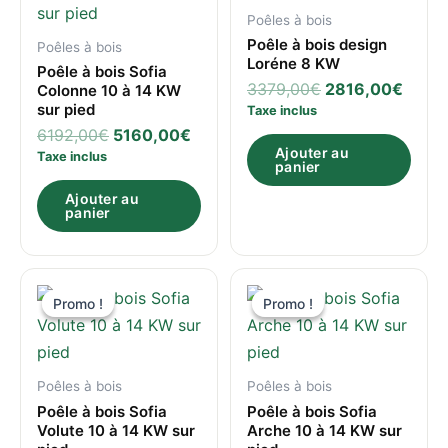
6192,00€.
5160,00€.
3379,00€.
2816
Poêles à bois
Poêle à bois design
Poêles à bois
Loréne 8 KW
Poêle à bois Sofia
3379,00
€
2816,00
€
Colonne 10 à 14 KW
sur pied
Taxe inclus
6192,00
€
5160,00
€
Ajouter au
Taxe inclus
panier
Ajouter au
panier
Le
Le
Le
Le
prix
prix
prix
prix
Promo !
Promo !
Promo !
Promo !
initial
actuel
initial
actue
était :
est :
était :
est :
6996,00€.
5830,00€.
6720,00€.
5600
Poêles à bois
Poêles à bois
Poêle à bois Sofia
Poêle à bois Sofia
Volute 10 à 14 KW sur
Arche 10 à 14 KW sur