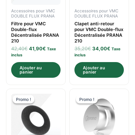
Accessoires pour VMC
Accessoires pour VMC
DOUBLE FLUX PRANA
DOUBLE FLUX PRANA
Filtre pour VMC
Clapet anti-retour
Double-flux
pour VMC Double-flux
Décentralisée PRANA
Décentralisée PRANA
210
210
42,40
€
41,90
€
35,20
€
34,00
€
Taxe
Taxe
inclus
inclus
Ajouter au
Ajouter au
panier
panier
Le
Le
Le
Le
prix
prix
prix
prix
Promo !
Promo !
Promo !
Promo !
initial
actuel
initial
actuel
était :
est :
était :
est :
28,00€.
27,50€.
62,20€.
59,00€.