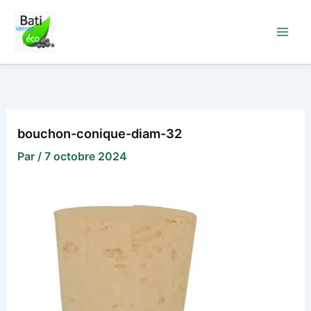
Aller
au
contenu
bouchon-conique-diam-32
Par
/
7 octobre 2024