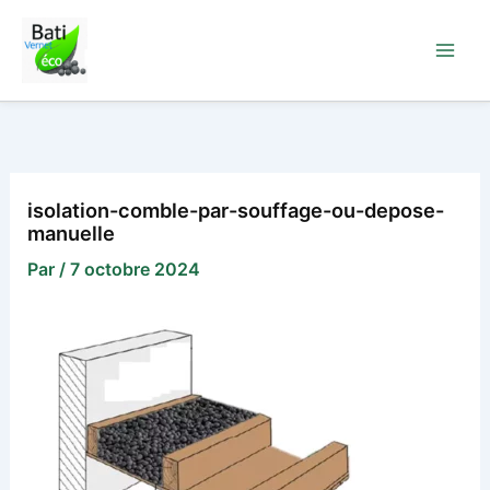
Aller
au
contenu
isolation-comble-par-souffage-ou-depose-
manuelle
Par
/
7 octobre 2024